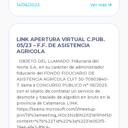
14/06/2023
Ver más
LINK APERTURA VIRTUAL C.PUB.
05/23 – F.F. DE ASISTENCIA
AGRICOLA
OBJETO DEL LLAMADO: Fiduciaria del
Norte S.A., en su carácter de administrador
fiduciario del FONDO FIDUCIARIO DE
ASISTENCIA AGRÍCOLA CUIT 30-70903840-
7, llama a CONCURSO PÚBLICO N° 05/2023,
con el objeto de contratar un servicio de
desmote y traslado de algodón en bruto en la
provincia de Catamarca. LINK:
https://teams.microsoft.com/l/meetup-
join/19%3ameeting_NDc3NzBiN2ItZWRhMS00MTc
context=%7b%22Tid%22%3a%2231e052f3-
194e-4f43-89c4-