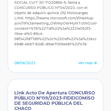
SOCIAL CUIT 30-71220856-9, llama a
CONCURSO PÚBLICO N°04/2023, con el
objeto de adquirir quince (15) Motocargas.
LINK: https://teams.microsoft.com/l/meetup-
join/19%3ameeting_OWMyOWMyNTUtNGUxMy00ODd
context=%7b%22Tid%22%3a%2231e052f3-
194e-4f43-89c4-
58f342fd77d9%22%2c%22Oid%22%3a%22ecc7392a-
69d8-4bb7-82d5-d9ae7059e681%22%7d
08/06/2023
Ver más
Link Acto De Apertura CONCURSO
PÚBLICO Nº09/2023-FIDEICOMISO
DE SEGURIDAD PÚBLICA DEL
CHACO