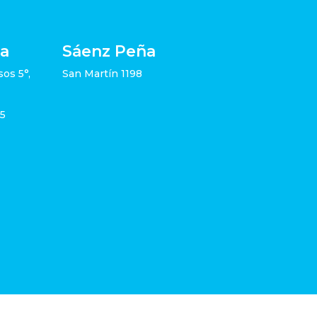
ia
Sáenz Peña
sos 5°,
San Martín 1198
05