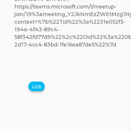
https://teams.microsoft.com/l/meetup-
join/19%3ameeting_Y2JkNmEzZWEtMzg1N
context=%7b%22Tid%22%3a%2231e052f3-
194e-4f43-89c4-
58f342fd77d9%22%2c%22Oid%22%3a%220b
2d17-4cc4-83bd-1fe16ea87de5%22%7d
Link