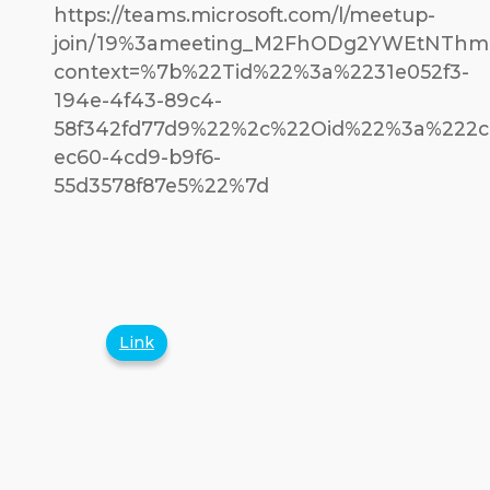
https://teams.microsoft.com/l/meetup-
join/19%3ameeting_M2FhODg2YWEtNThm
context=%7b%22Tid%22%3a%2231e052f3-
194e-4f43-89c4-
58f342fd77d9%22%2c%22Oid%22%3a%222c
ec60-4cd9-b9f6-
55d3578f87e5%22%7d
Link