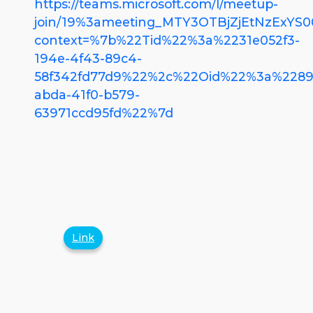
https://teams.microsoft.com/l/meetup-
join/19%3ameeting_MTY3OTBjZjEtNzExY
context=%7b%22Tid%22%3a%2231e052f3-
194e-4f43-89c4-
58f342fd77d9%22%2c%22Oid%22%3a%2289
abda-41f0-b579-
63971ccd95fd%22%7d
Link