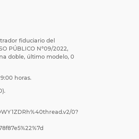
trador fiduciario del
RSO PÚBLICO N°09/2022,
bina doble, último modelo, 0
09:00 horas.
).
WY1ZDRh%40thread.v2/0?
78f87e5%22%7d