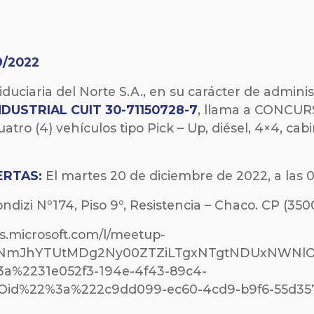
/2022
iduciaria del Norte S.A., en su carácter de adminis
NDUSTRIAL CUIT
30-71150728-7
, llama a CONCU
uatro (4) vehículos tipo Pick – Up, diésel, 4×4, ca
ERTAS:
El martes 20 de diciembre de 2022, a las 
ndizi Nº174, Piso 9º, Resistencia – Chaco. CP (3500
ms.microsoft.com/l/meetup-
Q1NmJhYTUtMDg2Ny00ZTZiLTgxNTgtNDUxNWNlO
a%2231e052f3-194e-4f43-89c4-
Oid%22%3a%222c9dd099-ec60-4cd9-b9f6-55d35