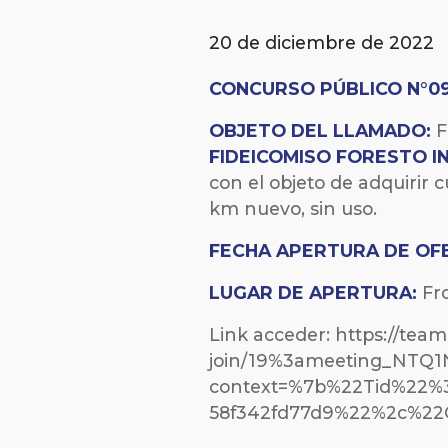
20 de diciembre de 2022
CONCURSO PÚBLICO N°09
OBJETO DEL LLAMADO:
F
FIDEICOMISO FORESTO I
con el objeto de adquirir c
km nuevo, sin uso.
FECHA
APERTURA DE OF
LUGAR DE APERTURA:
Fro
Link acceder: https://tea
join/19%3ameeting_NT
context=%7b%22Tid%22%3
58f342fd77d9%22%2c%22