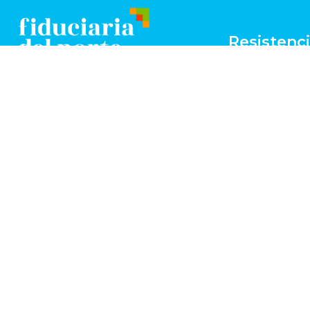
Resistenc
Frondizi 174 - Pi
8° y 9º
+54 362 443-51