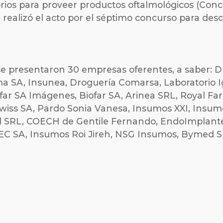
rios para proveer productos oftalmológicos (Conc
 realizó el acto por el séptimo concurso para desca
 se presentaron 30 empresas oferentes, a saber
a SA, Insunea, Droguería Comarsa, Laboratorio I
ofar SA Imágenes, Biofar SA, Arinea SRL, Royal F
wiss SA, Pardo Sonia Vanesa, Insumos XXI, Insu
l SRL, COECH de Gentile Fernando, EndoImplante
FEC SA, Insumos Roi Jireh, NSG Insumos, Bymed 