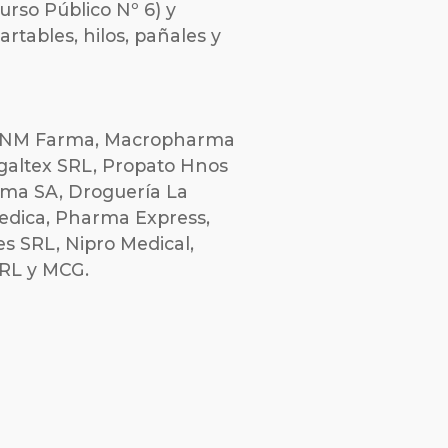
urso Público Nº 6) y
rtables, hilos, pañales y
: DNM Farma, Macropharma
galtex SRL, Propato Hnos
arma SA, Droguería La
medica, Pharma Express,
s SRL, Nipro Medical,
SRL y MCG.