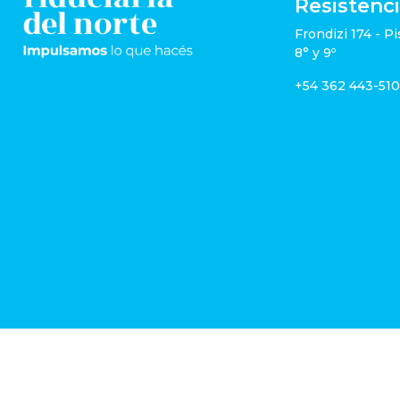
Resistenc
Frondizi 174 - Pi
8° y 9º
+54 362 443-51