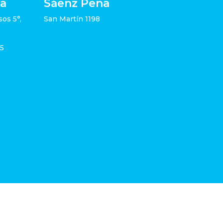
ia
Sáenz Peña
sos 5°,
San Martín 1198
05