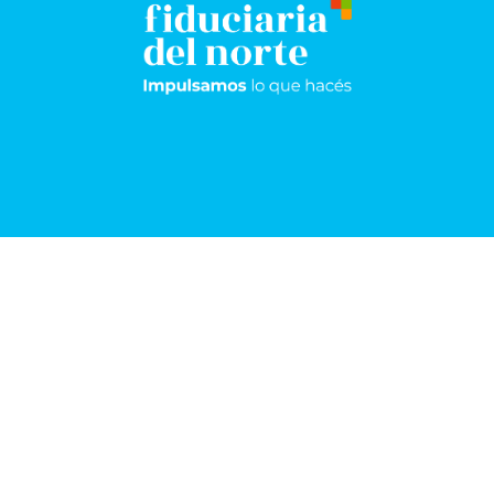
Resistencia
Sáenz
Peña
Frondizi 174 -
Pisos 5°, 8° y 9º
San Martín 1198
+54 362 443-
5105