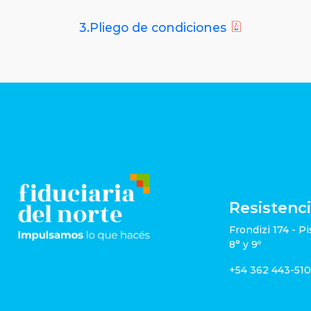
3.Pliego de condiciones
Resistenc
Frondizi 174 - Pi
8° y 9º
+54 362 443-51