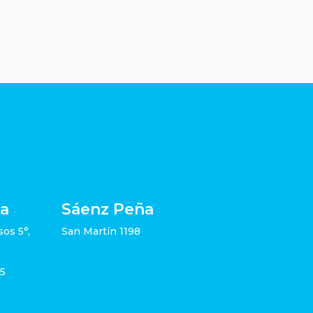
ia
Sáenz Peña
sos 5°,
San Martín 1198
05