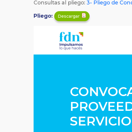
Consultas al pliego:
3- Pliego de Con
Pliego:
Descargar