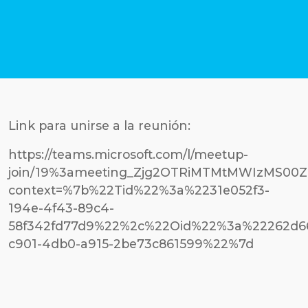
Link para unirse a la reunión:
https://teams.microsoft.com/l/meetup-
join/19%3ameeting_Zjg2OTRiMTMtMWIzMS00
context=%7b%22Tid%22%3a%2231e052f3-
194e-4f43-89c4-
58f342fd77d9%22%2c%22Oid%22%3a%22262d66
c901-4db0-a915-2be73c861599%22%7d