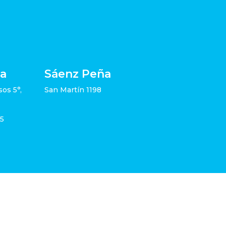
ia
Sáenz Peña
sos 5°,
San Martín 1198
05