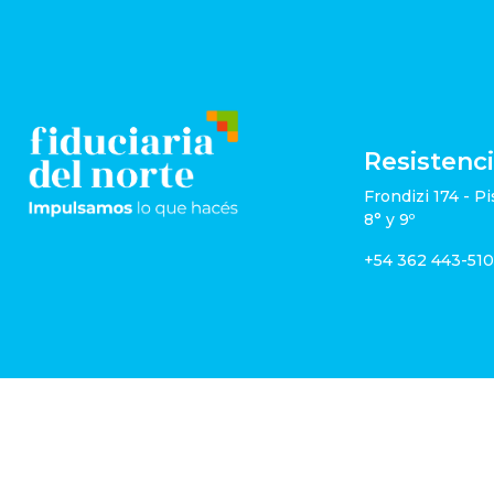
Resistenc
Frondizi 174 - Pi
8° y 9º
+54 362 443-51