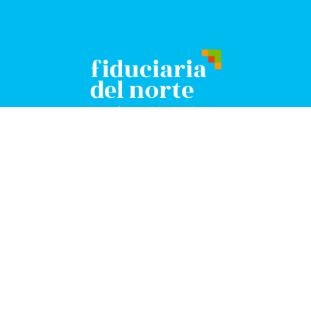
Resistencia
Sáenz
Peña
Frondizi 174 -