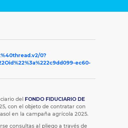
40thread.v2/0?
22Oid%22%3a%222c9dd099-ec60-
ciario del
FONDO FIDUCIARIO DE
, con el objeto de contratar con
rasol en la campaña agrícola 2025.
rse consultas al pliego a través de