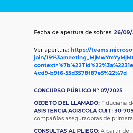
Fecha de apertura de sobres:
26/09/
Ver apertura:
https://teams.microso
join/19%3ameeting_MjMwYmYyMj
context=%7b%22Tid%22%3a%2231e
4cd9-b9f6-55d3578f87e5%22%7d
CONCURSO PÚBLICO Nº 07/2025
OBJETO DEL LLAMADO:
Fiduciaria d
ASISTENCIA AGRICOLA CUIT: 30-70
compañías aseguradoras de primera lí
CONSULTAS AL PLIEGO
: A partir de