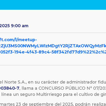
2025 9:00 am
ft.com/l/meetup-
MtZjU3MS00NWMyLWIzMDgtY2RjZTAxOWQyMzFk%
052f3-194e-4f43-89c4-58f342fd77d9%22%2c%
el Norte S.A., en su carácter de administrador fidu
903840-7
, llama a CONCURSO PÚBLICO N° 07/2025
nea un seguro Multirriesgo para el cultivo de gi
l martes 23 de septiembre del 2025, podrán realiza