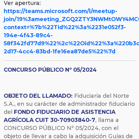
Ver apertura:
https://teams.microsoft.com/l/meetup-
join/19%3ameeting_ZGQ2ZTY3NWMtOWY4MC
context=%7b%22Tid%22%3a%2231e052f3-
194e-4f43-89c4-
58f342fd77d9%22%2c%22Oid%22%3a%220b3c
2d17-4cc4-83bd-1fe16ea87de5%22%7d
CONCURSO PÚBLICO Nº 05/2024
OBJETO DEL LLAMADO:
Fiduciaria del Norte
S.A., en su carácter de administrador fiduciario
del
FONDO FIDUCIARIO DE ASISTENCIA
AGRÍCOLA CUIT 30-70903840-7
, llama a
CONCURSO PÚBLICO N° 05/2024, con el
objeto de llevar a cabo la adquisición Guías de