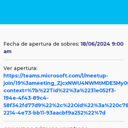
Fecha de apertura de sobres:
18/06/2024 9:00
am
Ver apertura:
https://teams.microsoft.com/l/meetup-
join/19%3ameeting_ZjcxNWU4NWMtMDE5My0
context=%7b%22Tid%22%3a%2231e052f3-
194e-4f43-89c4-
58f342fd77d9%22%2c%22Oid%22%3a%220c78
2214-4e73-bb11-93aacbf9a252%22%7d