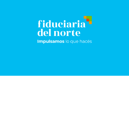
Resistencia
Sáenz
Peña
Frondizi 174 -
Pisos 5°, 8° y 9º
San Martín 1198