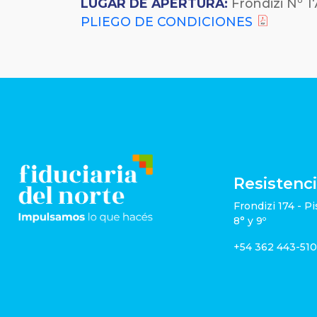
LUGAR DE APERTURA:
Frondizi Nº 17
PLIEGO DE CONDICIONES
Resistenc
Frondizi 174 - Pi
8° y 9º
+54 362 443-51