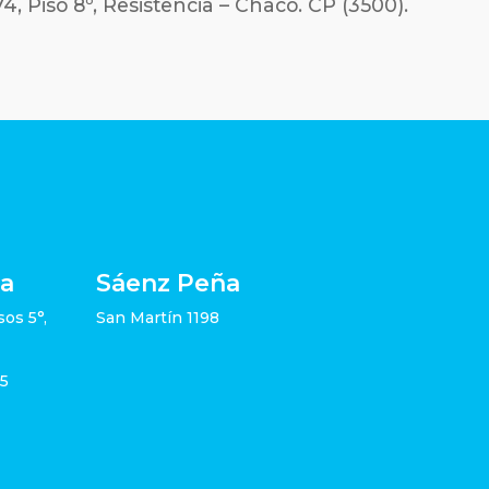
4, Piso 8º, Resistencia – Chaco. CP (3500).
ia
Sáenz Peña
sos 5°,
San Martín 1198
05