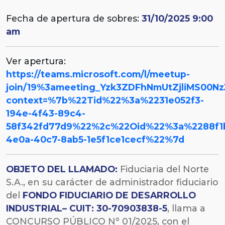
Fecha de apertura de sobres:
31/10/2025 9:00
am
Ver apertura:
https://teams.microsoft.com/l/meetup-
join/19%3ameeting_Yzk3ZDFhNmUtZjliMS00N
context=%7b%22Tid%22%3a%2231e052f3-
194e-4f43-89c4-
58f342fd77d9%22%2c%22Oid%22%3a%2288f1
4e0a-40c7-8ab5-1e5f1ce1cecf%22%7d
OBJETO DEL LLAMADO:
Fiduciaria del Norte
S.A., en su carácter de administrador fiduciario
del
FONDO FIDUCIARIO DE DESARROLLO
INDUSTRIAL– CUIT: 30-70903838-5
, llama a
CONCURSO PÚBLICO N° 01/2025, con el