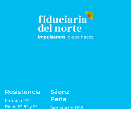
Resistencia
Sáenz
Peña
Frondizi 174 -
Pisos 5°, 8° y 9º
San Martín 1198
+54 362 443-
5105