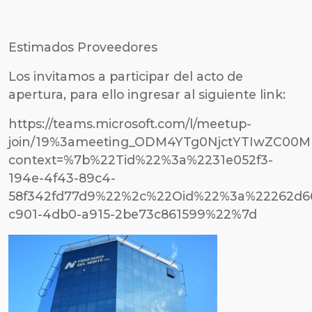
Estimados Proveedores
Los invitamos a participar del acto de
apertura, para ello ingresar al siguiente link:
https://teams.microsoft.com/l/meetup-
join/19%3ameeting_ODM4YTg0NjctYTIwZC00
context=%7b%22Tid%22%3a%2231e052f3-
194e-4f43-89c4-
58f342fd77d9%22%2c%22Oid%22%3a%22262d66
c901-4db0-a915-2be73c861599%22%7d