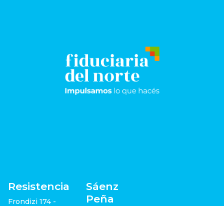
Resistencia
Sáenz
Peña
Frondizi 174 -
Pisos 5°, 8° y 9º
San Martín 1198