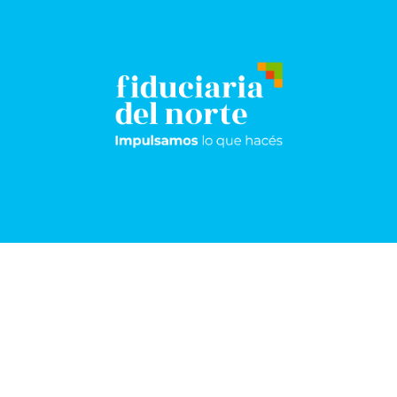
Resistencia
Sáenz
Peña
Frondizi 174 -
Pisos 5°, 8° y 9º
San Martín 1198