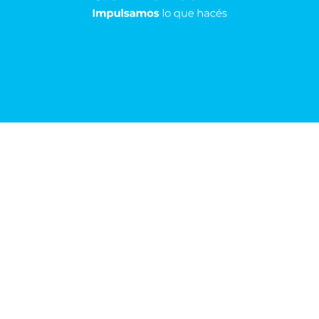
Resistencia
Sáenz
Peña
Frondizi 174 -
Pisos 5°, 8° y 9º
San Martín 1198
+54 362 443-
5105