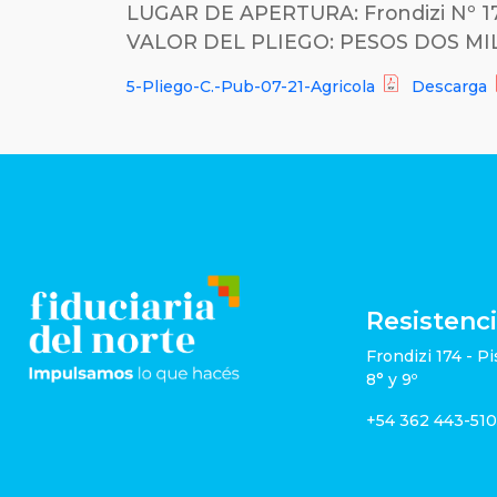
LUGAR DE APERTURA: Frondizi Nº 174,
VALOR DEL PLIEGO: PESOS DOS MIL 
5-Pliego-C.-Pub-07-21-Agricola
Descarga
Resistenc
Frondizi 174 - Pi
8° y 9º
+54 362 443-51