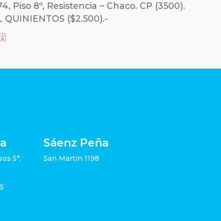
 Piso 8º, Resistencia – Chaco. CP (3500).
QUINIENTOS ($2.500).-
ia
Sáenz Peña
sos 5°,
San Martín 1198
05