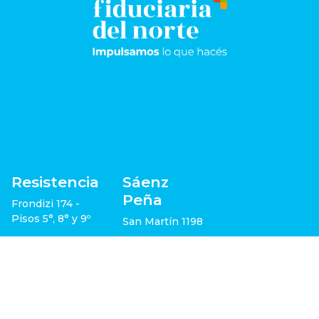
Resistencia
Sáenz
Peña
Frondizi 174 -
Pisos 5°, 8° y 9º
San Martín 1198
+54 362 443-
5105