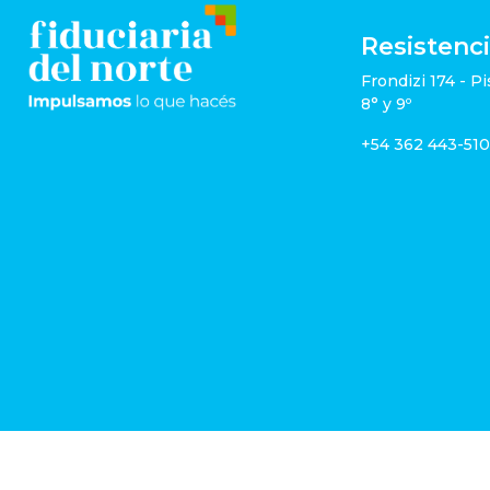
Resistenc
Frondizi 174 - Pi
8° y 9º
+54 362 443-51