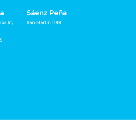
ia
Sáenz Peña
sos 5°,
San Martín 1198
05