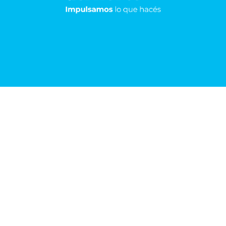
Resistencia
Sáenz
Peña
Frondizi 174 -
Pisos 5°, 8° y 9º
San Martín 1198
+54 362 443-
5105