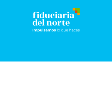
Resistencia
Sáenz
Peña
Frondizi 174 -
Pisos 5°, 8° y 9º
San Martín 1198
+54 362 443-
5105