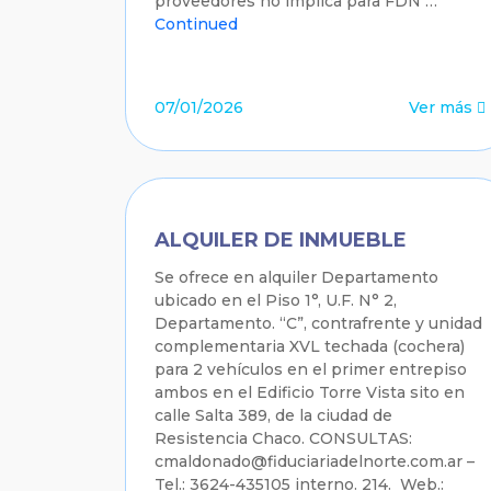
proveedores no implica para FDN …
Continued
07/01/2026
Ver más
ALQUILER DE INMUEBLE
Se ofrece en alquiler Departamento
ubicado en el Piso 1°, U.F. N° 2,
Departamento. “C”, contrafrente y unidad
complementaria XVL techada (cochera)
para 2 vehículos en el primer entrepiso
ambos en el Edificio Torre Vista sito en
calle Salta 389, de la ciudad de
Resistencia Chaco. CONSULTAS:
cmaldonado@fiduciariadelnorte.com.ar –
Tel.: 3624-435105 interno. 214. Web.: